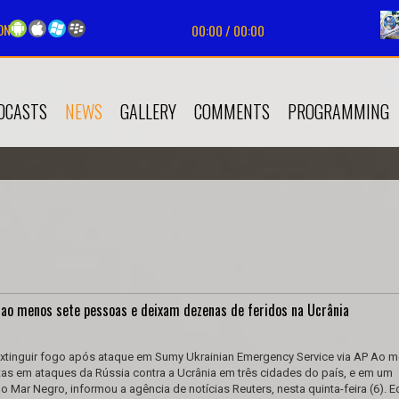
ON
Tocando agora:
Sergio Dalma - Yo no te pido la luna (videoclip oficial) |
Pre
00:00
/
00:00
Tocando agora:
Sergio Dalma - Yo no te pido la luna (videoclip oficial) |
Pre
DCASTS
NEWS
GALLERY
COMMENTS
PROGRAMMING
ao menos sete pessoas e deixam dezenas de feridos na Ucrânia
extinguir fogo após ataque em Sumy Ukrainian Emergency Service via AP Ao 
as em ataques da Rússia contra a Ucrânia em três cidades do país, e em um
 Mar Negro, informou a agência de notícias Reuters, nesta quinta-feira (6). 