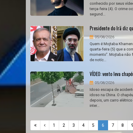
conhecido por seus vídeo
terça-feira (4). O crime 
segund...
Presidente do Irã diz q
05/08/2026
Quem é Mojtaba Khamenei,
quarta-feira (5) que a c
momento". Mojtaba não f
de notíc...
VÍDEO: vento leva chapé
05/08/2026
Idoso escapa de acident
idoso na China. O chapéu 
depois, um carro elétrico
inter...
1
2
3
4
5
6
7
8