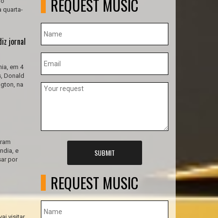
REQUEST MUSIC
do
 quarta-
iz jornal
ia, em 4
s, Donald
gton, na
aram
ndia, e
SUBMIT
sar por
REQUEST MUSIC
i visitar