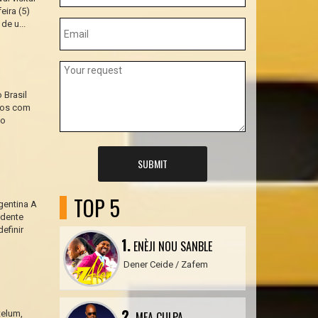
eira (5)
de u...
 Brasil
tos com
no
SUBMIT
TOP 5
gentina A
idente
efinir
1.
ENÈJI NOU SANBLE
Dener Ceide / Zafem
2.
telum,
MEA CULPA