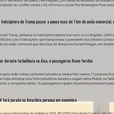
om o secretário de Guerra, Pete Hegseth, por causa da escassez de mísseis 
ondução do conflito contra o Irã, informou o jornal The Washington Post nesta
 helicóptero de Trump passar a pouco mais de 1 km de avião comercial, d
nald Trump, embarca no helicóptero Marine One rumo a Los Angeles, Califórn
RS/Eric Lee O helicóptero que transportava o presidente dos Estados Unido
de um avião comercial que decolava do Aeroporto Ronald Reagan, em Washin
ar durante turbulência na Ásia, e passageiros ficam feridos
s após avião indiano enfrentar turbulência severa Pelo menos 17 pessoas fic
r India enfrentar uma forte turbulência durante a viagem entre Phuket, na Tailâ
gundo a companhia aérea, 13 passageiros e quatro tripulantes precisaram pas
IV terá parada na Amazônia peruana em novembro
o para participantes do Halleluya 2026. REUTERS/Yara Nardi O papa Leão XIV va