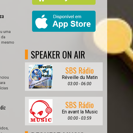
ca
ou uma
 da
ao mesmo
SPEAKER ON AIR
SBS Rádio
Réveille du Matin
nciou
ara
03:00 - 06:00
ícias
SBS Rádio
 diz
En avant la Music
00:00 - 03:59
idos,