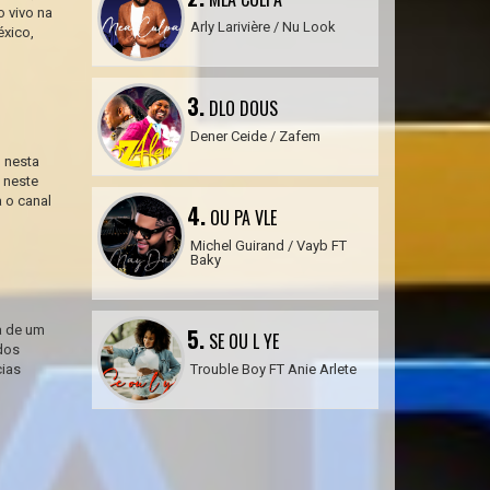
 vivo na
Arly Larivière / Nu Look
éxico,
3.
DLO DOUS
Dener Ceide / Zafem
 nesta
 neste
 o canal
4.
OU PA VLE
Michel Guirand / Vayb FT
Baky
a de um
5.
SE OU L YE
ndos
cias
Trouble Boy FT Anie Arlete