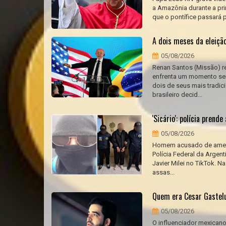
a Amazônia durante a pri
que o pontífice passará p
A dois meses da eleição
05/08/2026
Renan Santos (Missão) re
enfrenta um momento sem
dois de seus mais tradic
brasileiro decid...
'Sicário': polícia pren
05/08/2026
Homem acusado de ameaça
Polícia Federal da Argen
Javier Milei no TikTok. N
assas...
Quem era Cesar Gastelu
05/08/2026
O influenciador mexican