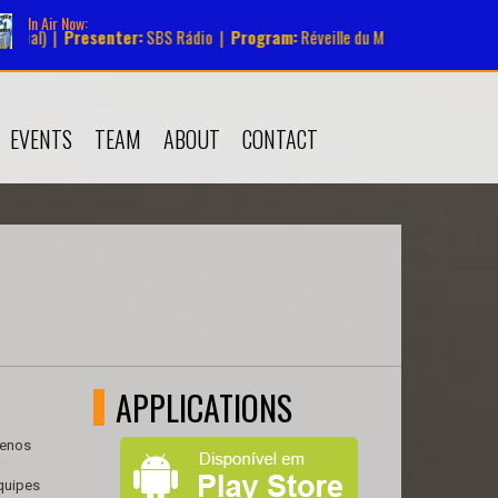
In Air Now:
senter:
SBS Rádio |
Program:
Réveille du Matin |
Schedule:
03:00 - 06:0
senter:
SBS Rádio |
Program:
En avant la Music |
Schedule:
00:00 - 03:5
EVENTS
TEAM
ABOUT
CONTACT
APPLICATIONS
menos
Equipes