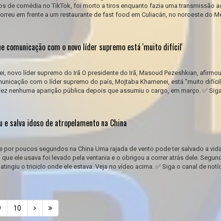
s de comédia no TikTok, foi morto a tiros enquanto fazia uma transmissão ao
ocorreu em frente a um restaurante de fast food em Culiacán, no noroeste do M
ue comunicação com o novo líder supremo está 'muito difícil'
 novo líder supremo do Irã O presidente do Irã, Masoud Pezeshkian, afirmou
omunicação com o líder supremo do país, Mojtaba Khamenei, está "muito difícil
ez nenhuma aparição pública depois que assumiu o cargo, em março. ✅ Siga
u e salva idoso de atropelamento na China
e por poucos segundos na China Uma rajada de vento pode ter salvado a vid
que ele usava foi levado pela ventania e o obrigou a correr atrás dele. Segu
 atingiu o triciclo onde ele estava. Veja no vídeo acima. ✅ Siga o canal de notí
9
10