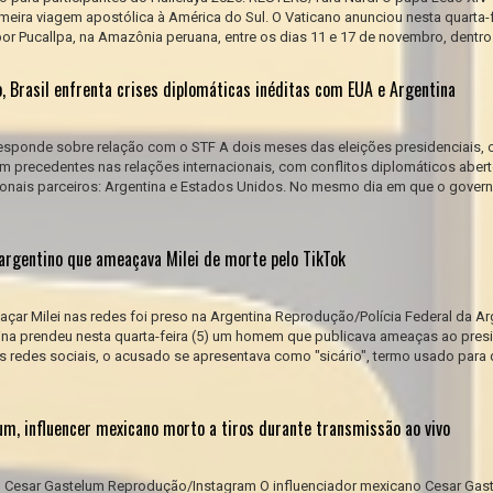
meira viagem apostólica à América do Sul. O Vaticano anunciou nesta quarta-f
or Pucallpa, na Amazônia peruana, entre os dias 11 e 17 de novembro, dentro 
, Brasil enfrenta crises diplomáticas inéditas com EUA e Argentina
sponde sobre relação com o STF A dois meses das eleições presidenciais, o
 precedentes nas relações internacionais, com conflitos diplomáticos aber
ionais parceiros: Argentina e Estados Unidos. No mesmo dia em que o gover
de argentino que ameaçava Milei de morte pelo TikTok
r Milei nas redes foi preso na Argentina Reprodução/Polícia Federal da Ar
tina prendeu nesta quarta-feira (5) um homem que publicava ameaças ao pres
as redes sociais, o acusado se apresentava como "sicário", termo usado para d
m, influencer mexicano morto a tiros durante transmissão ao vivo
o Cesar Gastelum Reprodução/Instagram O influenciador mexicano Cesar Gas