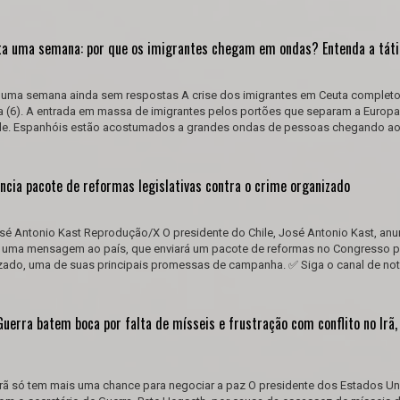
ta uma semana: por que os imigrantes chegam em ondas? Entenda a táti
 uma semana ainda sem respostas A crise dos imigrantes em Ceuta complet
a (6). A entrada em massa de imigrantes pelos portões que separam a Europa
ade. Espanhóis estão acostumados a grandes ondas de pessoas chegando 
ncia pacote de reformas legislativas contra o crime organizado
osé Antonio Kast Reprodução/X O presidente do Chile, José Antonio Kast, anu
 em uma mensagem ao país, que enviará um pacote de reformas no Congresso p
zado, uma de suas principais promessas de campanha. ✅ Siga o canal de not
uerra batem boca por falta de mísseis e frustração com conflito no Irã,
Irã só tem mais uma chance para negociar a paz O presidente dos Estados Un