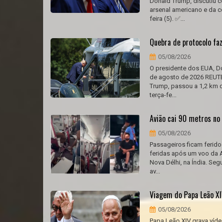
Donald Trump, discutiu c
arsenal americano e da c
feira (5). ✅...
Quebra de protocolo faz
05/08/2026
O presidente dos EUA, Do
de agosto de 2026 REUTE
Trump, passou a 1,2 km 
terça-fe...
Avião cai 90 metros no 
05/08/2026
Passageiros ficam ferido
feridas após um voo da Ai
Nova Délhi, na Índia. Se
av...
Viagem do Papa Leão X
05/08/2026
Papa Leão XIV grava víde